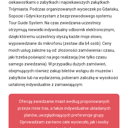
ciekawostkami o zabytkach i najciekawszych zakątkach
Trójmiasta. Podczas organizowanych wycieczek po Gdańsku,
Sopocie i Gdyni korzystam z bezprzewodowego systemu
Tour Guide System. Na czas zwiedzania uczestnicy
otrzymują niewielki indywidualny odbiornik elektronicznym,
dzięki któremu uczestnicy słyszą każde moje słowo,
wypowiedziane do mikrofonu (zestaw dla 64 osób). Ceny
moich usług zależne są od: złożoności zamówienia i czasu,
jaki trzeba poświęcić na jego realizację (nie tylko czasu
samego zwiedzania). W przypadku dużych zamówień,
obejmujących również zakup biletów wstępu do muzeów i
zabytków lub na wydarzenia, pobieram zaliczkę w wysokości
ustalonej indywidualnie z zamawiającym.
Oferuję zwiedzanie miast według proponowanych
przeze mnie tras, a także indywidualnie układanych
planów, uwzględniających preferencje grupy.
Oprowadzam zarówno całe wycieczki, jak i osoby