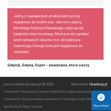
Jedną z największych atrakcji Gdyni jest jej
wyjątkowe, bo wodne zoo. Jest ono częścią
Morskiego Instytutu Rybackiego i zajmuje się
badaniem dna morskiego. Można w nim spotkać
wiele ciekawych okazów m.in. skrzypłocza-
stawonoga, którego krew jest wyjątkowa, bo
niebieska.
Gdańsk, Gdynia, Sopot – zwiedzanie, które cieszy
przewodniktrojmiasto.pl © 2026
Wykonanie:
Headway.pl
Przewodnik Turystyczny Joanna Foryś-Schulz organizuje wycieczki po
Trójmieście. Oferuje wspólne zwiedzanie Trójmiasta, w tym Gdańska,
Buy online!
wycieczki po Gdyni, Sopocie.