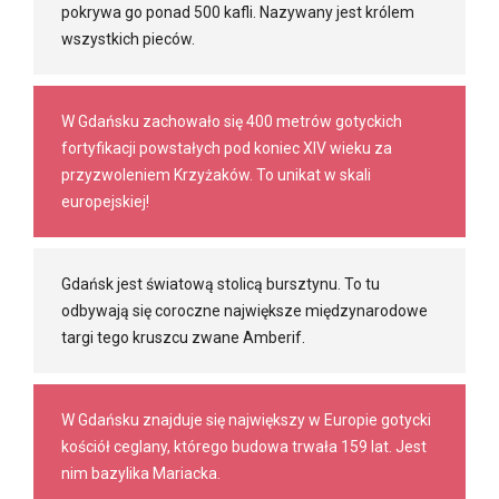
pokrywa go ponad 500 kafli. Nazywany jest królem
wszystkich pieców.
W Gdańsku zachowało się 400 metrów gotyckich
fortyfikacji powstałych pod koniec XIV wieku za
przyzwoleniem Krzyżaków. To unikat w skali
europejskiej!
Gdańsk jest światową stolicą bursztynu. To tu
odbywają się coroczne największe międzynarodowe
targi tego kruszcu zwane Amberif.
W Gdańsku znajduje się największy w Europie gotycki
kościół ceglany, którego budowa trwała 159 lat. Jest
nim bazylika Mariacka.