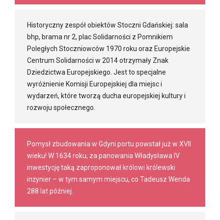
Historyczny zespół obiektów Stoczni Gdańskiej: sala
bhp, brama nr 2, plac Solidarności z Pomnikiem
Poległych Stoczniowców 1970 roku oraz Europejskie
Centrum Solidarności w 2014 otrzymały Znak
Dziedzictwa Europejskiego. Jest to specjalne
wyróżnienie Komisji Europejskiej dla miejsc i
wydarzeń, które tworzą ducha europejskiej kultury i
rozwoju społecznego.
Pomysł zbudowania w Gdyni portu powstał już w XVII
wieku! W 1634 roku, za panowania Władysława IV
inwestycję taką zaproponował królowi królewski
inżynier – w tym samym miejscu, co Tadeusz Wenda
288 lat później.