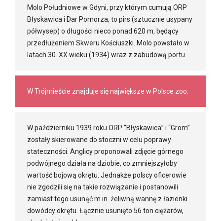
Molo Południowe w Gdyni, przy którym cumują ORP
Błyskawica i Dar Pomorza, to pirs (sztucznie usypany
półwysep) o długości nieco ponad 620 m, będący
przedłużeniem Skweru Kościuszki. Molo powstało w
latach 30. XX wieku (1934) wraz z zabudową portu.
W Trójmieście znajduje się największe w Polsce zoo.
W październiku 1939 roku ORP “Błyskawica” i “Grom”
zostały skierowane do stoczni w celu poprawy
stateczności. Anglicy proponowali zdjęcie górnego
podwójnego działa na dziobie, co zmniejszyłoby
wartość bojową okrętu. Jednakże polscy oficerowie
nie zgodzili się na takie rozwiązanie i postanowili
zamiast tego usunąć m.in. żeliwną wannę z łazienki
dowódcy okrętu. Łącznie usunięto 56 ton ciężarów,