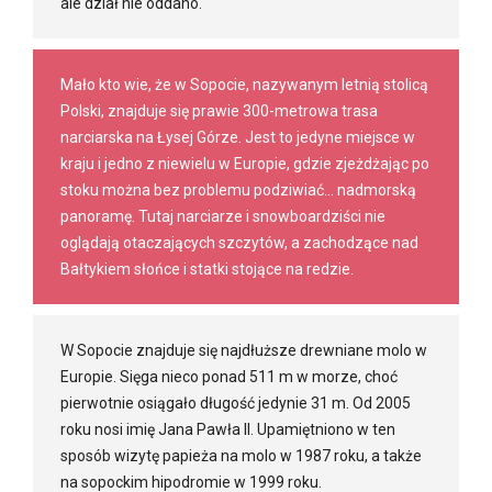
ale dział nie oddano.
Mało kto wie, że w Sopocie, nazywanym letnią stolicą
Polski, znajduje się prawie 300-metrowa trasa
narciarska na Łysej Górze. Jest to jedyne miejsce w
kraju i jedno z niewielu w Europie, gdzie zjeżdżając po
stoku można bez problemu podziwiać… nadmorską
panoramę. Tutaj narciarze i snowboardziści nie
oglądają otaczających szczytów, a zachodzące nad
Bałtykiem słońce i statki stojące na redzie.
W Sopocie znajduje się najdłuższe drewniane molo w
Europie. Sięga nieco ponad 511 m w morze, choć
pierwotnie osiągało długość jedynie 31 m. Od 2005
roku nosi imię Jana Pawła II. Upamiętniono w ten
sposób wizytę papieża na molo w 1987 roku, a także
na sopockim hipodromie w 1999 roku.