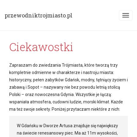
S
k
przewodniktrojmiasto.pl
T
i
o
p
g
t
g
o
Ciekawostki
l
m
e
a
n
i
Zapraszam do zwiedzania Trójmiasta, które tworzą trzy
a
n
kompletnie odmienne w charakterze i nastroju miasta:
v
c
historyczny, pełen zabytków Gdańsk, modny, tętniący życiem i
i
o
zabawą i Sopot – nazywany nie bez powodu letnią stolicą
g
n
Polski – oraz nowoczesna Gdynia. Wszystkie je łączą:
a
t
wspaniała atmosfera, cudowni ludzie, morski klimat. Każde
t
e
ma też swoje sekrety. Poniżej przytaczam niektóre z nich:
i
n
o
t
W Gdańsku w Dworze Artusa znajduje się największy
n
na świecie renesansowy piec. Ma aż 11m wysokości,